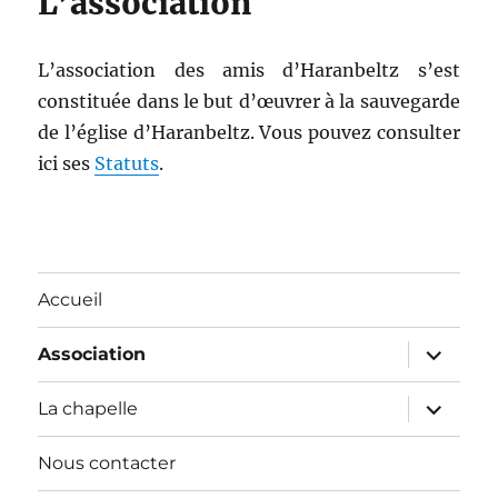
L’association
L’association des amis d’Haranbeltz s’est
constituée dans le but d’œuvrer à la sauvegarde
de l’église d’Haranbeltz. Vous pouvez consulter
ici ses
Statuts
.
Accueil
ouvrir
Association
le
sous-
menu
ouvrir
La chapelle
le
sous-
menu
Nous contacter