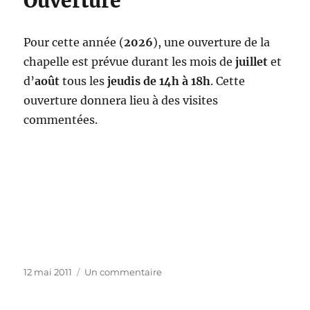
Ouverture
Pour cette année (
2026
), une ouverture de la
chapelle est prévue durant les mois de
juillet
et
d’
août
tous les
jeudis de 14h à 18h
. Cette
ouverture donnera lieu à des visites
commentées.
Publié
12 mai 2011
Un commentaire
sur
le
Accueil